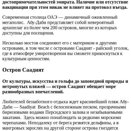
достопримечательностей эмирата. Наличие или отсутствие
вакцинации при этом никак не влияет на протокол въезда.
Cовременная столица ОАЭ — динамичный оживленный
мегаполис. Абу-Даби представляет собой невероятный
архипелаг из более чем 200 островов, многие из которых
доступны для посещения.
Несколько мостов соединяют его с материком и другими
островами, в том числе с островами Саадият - райский уголок,
где в атмосфере умиротворения вы сможете прикоснуться к
культурным ценностям.
Остров Саадият
От культуры, искусства и гольфа до заповедной природы и
нетронутых пляжей — остров Саадият обещает море
разнообразных впечатлений.
Любителей беззаботного отдыха ждет красивейший пляж Абу-
Даби — Saadiyat Beach с белоснежным песком, прозрачными
бирюзовыми водами Персидского залива и незабываемыми
закатами. Здесь можно понаблюдать за редкими морскими
черепахами. Неподалеку от берега резвятся дельфины, а в
мангровых зарослях на другой стороне острова гнездятся